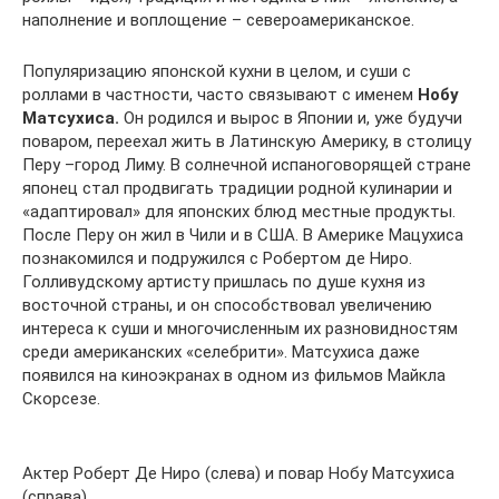
наполнение и воплощение – североамериканское.
Популяризацию японской кухни в целом, и суши с
роллами в частности, часто связывают с именем
Нобу
Матсухиса.
Он родился и вырос в Японии и, уже будучи
поваром, переехал жить в Латинскую Америку, в столицу
Перу –город Лиму. В солнечной испаноговорящей стране
японец стал продвигать традиции родной кулинарии и
«адаптировал» для японских блюд местные продукты.
После Перу он жил в Чили и в США. В Америке Мацухиса
познакомился и подружился с Робертом де Ниро.
Голливудскому артисту пришлась по душе кухня из
восточной страны, и он способствовал увеличению
интереса к суши и многочисленным их разновидностям
среди американских «селебрити». Матсухиса даже
появился на киноэкранах в одном из фильмов Майкла
Скорсезе.
Актер Роберт Де Ниро (слева) и повар Нобу Матсухиса
(справа)