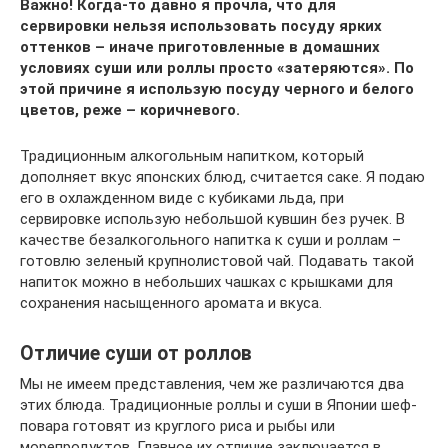
Важно! Когда-то давно я прочла, что для
сервировки нельзя использовать посуду ярких
оттенков – иначе приготовленные в домашних
условиях суши или роллы просто «затеряются». По
этой причине я использую посуду черного и белого
цветов, реже – коричневого.
Традиционным алкогольным напитком, который
дополняет вкус японских блюд, считается саке. Я подаю
его в охлажденном виде с кубиками льда, при
сервировке использую небольшой кувшин без ручек. В
качестве безалкогольного напитка к суши и роллам –
готовлю зеленый крупнолистовой чай. Подавать такой
напиток можно в небольших чашках с крышками для
сохранения насыщенного аромата и вкуса.
Отличие суши от роллов
Мы не имеем представления, чем же различаются два
этих блюда. Традиционные роллы и суши в Японии шеф-
повара готовят из круглого риса и рыбы или
морепродуктов. Главное их отличие заключается в