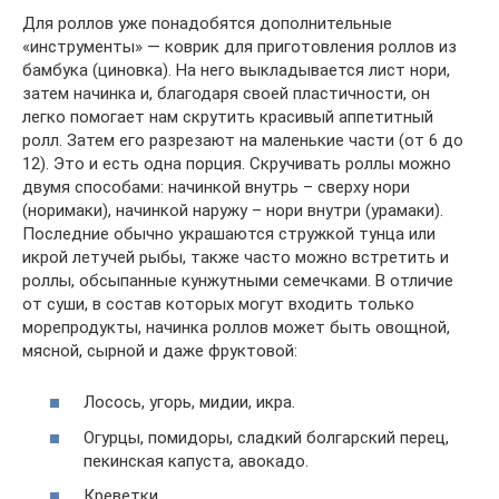
Для роллов уже понадобятся дополнительные
«инструменты» — коврик для приготовления роллов из
бамбука (циновка). На него выкладывается лист нори,
затем начинка и, благодаря своей пластичности, он
легко помогает нам скрутить красивый аппетитный
ролл. Затем его разрезают на маленькие части (от 6 до
12). Это и есть одна порция. Скручивать роллы можно
двумя способами: начинкой внутрь – сверху нори
(норимаки), начинкой наружу – нори внутри (урамаки).
Последние обычно украшаются стружкой тунца или
икрой летучей рыбы, также часто можно встретить и
роллы, обсыпанные кунжутными семечками. В отличие
от суши, в состав которых могут входить только
морепродукты, начинка роллов может быть овощной,
мясной, сырной и даже фруктовой:
Лосось, угорь, мидии, икра.
Огурцы, помидоры, сладкий болгарский перец,
пекинская капуста, авокадо.
Креветки.