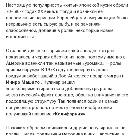
Настоящую популярность «хиты» японской кухни обрели
70– 80-х годах XX века, к тогда и возникли её
современные вариации. Европейцам и американцам было
непривычно есть сырую рыбу, и её заменяли
слабосоленой, добавив в роллы некоторые новые
ингредиенты.
Странной для некоторых жителей западных стран
показалась и черная обертка из нори, поэтому именно в
Америке возникли так называемые «уромаки» — ролы
«рисом наружу». В 1973 году «перевернуть ролл»
придумал работавший в Лос-Анжелесе повар-эмигрант
Ичиро Машито .
Кулинар решил
«поэкспериментировать» и добавил внутрь ролла
«экзотический» фрукт авокадо, обратив внимание на его
подходящую структуру. Так появился один из самых
популярных роллов, по месту своего изобретения
получивший название «
Калифорния».
Похожим образом появились и другие популярные ныне
роллы – идея, традиция и методика в них – японские, а