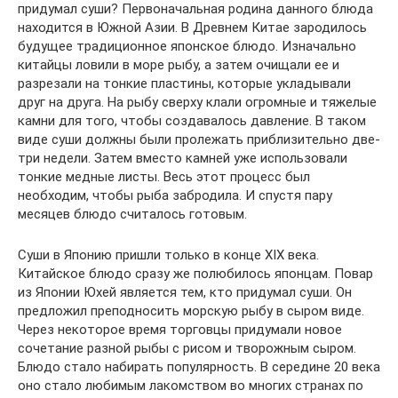
придумал суши? Первоначальная родина данного блюда
находится в Южной Азии. В Древнем Китае зародилось
будущее традиционное японское блюдо. Изначально
китайцы ловили в море рыбу, а затем очищали ее и
разрезали на тонкие пластины, которые укладывали
друг на друга. На рыбу сверху клали огромные и тяжелые
камни для того, чтобы создавалось давление. В таком
виде суши должны были пролежать приблизительно две-
три недели. Затем вместо камней уже использовали
тонкие медные листы. Весь этот процесс был
необходим, чтобы рыба забродила. И спустя пару
месяцев блюдо считалось готовым.
Суши в Японию пришли только в конце XIX века.
Китайское блюдо сразу же полюбилось японцам. Повар
из Японии Юхей является тем, кто придумал суши. Он
предложил преподносить морскую рыбу в сыром виде.
Через некоторое время торговцы придумали новое
сочетание разной рыбы с рисом и творожным сыром.
Блюдо стало набирать популярность. В середине 20 века
оно стало любимым лакомством во многих странах по