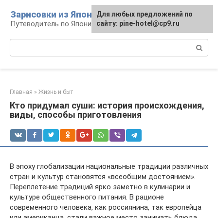
Перейти
Зарисовки из Японии
Для любых предложений по
к
Путеводитель по Японии
сайту: pine-hotel@cp9.ru
контенту
Поиск:
Главная
»
Жизнь и быт
Кто придумал суши: история происхождения,
виды, способы приготовления
В эпоху глобализации национальные традиции различных
стран и культур становятся «всеобщим достоянием».
Переплетение традиций ярко заметно в кулинарии и
культуре общественного питания. В рационе
современного человека, как россиянина, так европейца
или американца, стали важное место занимать блюда