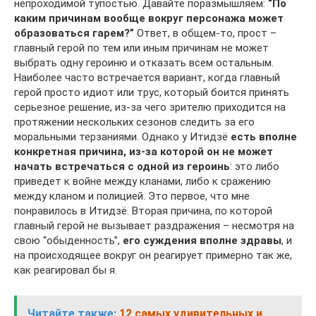
непроходимой тупостью. Давайте поразмышляем:
“По
каким причинам вообще вокруг персонажа может
образоваться гарем?”
Ответ, в общем-то, прост –
главный герой по тем или иным причинам не может
выбрать одну героиню и отказать всем остальным.
Наиболее часто встречается вариант, когда главный
герой просто идиот или трус, который боится принять
серьезное решение, из-за чего зрителю приходится на
протяжении нескольких сезонов следить за его
моральными терзаниями. Однако у Итидзё
есть вполне
конкретная причина, из-за которой он не может
начать встречаться с одной из героинь
: это либо
приведет к войне между кланами, либо к сражению
между кланом и полицией. Это первое, что мне
понравилось в Итидзё. Вторая причина, по которой
главный герой не вызывает раздражения – несмотря на
свою “обыденность”,
его
суждения вполне здравы
, и
на происходящее вокруг он реагирует примерно так же,
как реагировал бы я.
Читайте также:
12 самых удивительных и