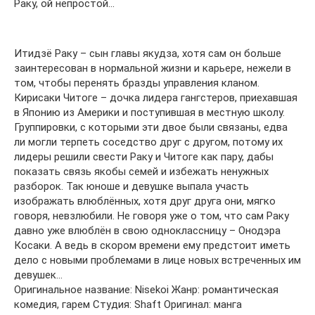
Раку, ой непростой…
Итидзё Раку – сын главы якудза, хотя сам он больше
заинтересован в нормальной жизни и карьере, нежели в
том, чтобы перенять бразды управления кланом.
Кирисаки Читоге – дочка лидера гангстеров, приехавшая
в Японию из Америки и поступившая в местную школу.
Группировки, с которыми эти двое были связаны, едва
ли могли терпеть соседство друг с другом, потому их
лидеры решили свести Раку и Читоге как пару, дабы
показать связь якобы семей и избежать ненужных
разборок. Так юноше и девушке выпала участь
изображать влюблённых, хотя друг друга они, мягко
говоря, невзлюбили. Не говоря уже о том, что сам Раку
давно уже влюблён в свою одноклассницу – Онодэра
Косаки. А ведь в скором времени ему предстоит иметь
дело с новыми проблемами в лице новых встреченных им
девушек…
Оригинальное название: Nisekoi Жанр: романтическая
комедия, гарем Студия: Shaft Оригинал: манга