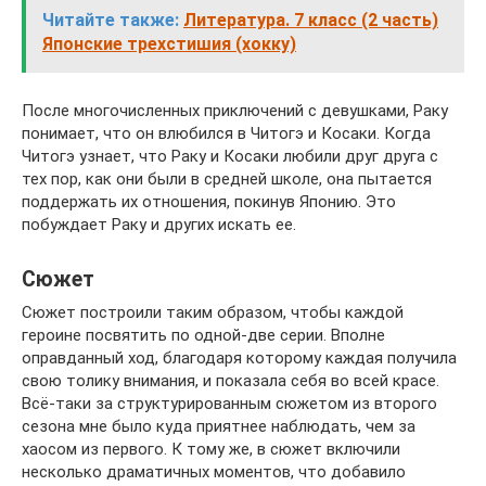
Читайте также:
Литература. 7 класс (2 часть)
Японские трехстишия (хокку)
После многочисленных приключений с девушками, Раку
понимает, что он влюбился в Читогэ и Косаки. Когда
Читогэ узнает, что Раку и Косаки любили друг друга с
тех пор, как они были в средней школе, она пытается
поддержать их отношения, покинув Японию. Это
побуждает Раку и других искать ее.
Сюжет
Сюжет построили таким образом, чтобы каждой
героине посвятить по одной-две серии. Вполне
оправданный ход, благодаря которому каждая получила
свою толику внимания, и показала себя во всей красе.
Всё-таки за структурированным сюжетом из второго
сезона мне было куда приятнее наблюдать, чем за
хаосом из первого. К тому же, в сюжет включили
несколько драматичных моментов, что добавило