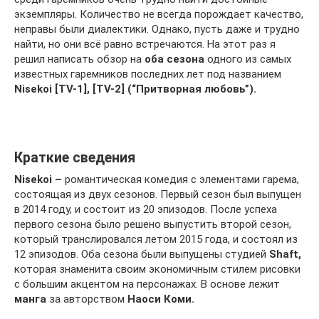
экземпляры. Количество не всегда порождает качество,
неправы были диалектики. Однако, пусть даже и трудно
найти, но они всё равно встречаются. На этот раз я
решил написать обзор на
оба сезона
одного из самых
известных гаремников последних лет под названием
Nisekoi
[
TV
-1], [
TV
-2] (“Притворная любовь”).
Краткие сведения
Nisekoi
–
романтическая комедия с элементами гарема,
состоящая из двух сезонов. Первый сезон был выпущен
в 2014 году, и состоит из 20 эпизодов. После успеха
первого сезона было решено выпустить второй сезон,
который транслировался летом 2015 года, и состоял из
12 эпизодов. Оба сезона были выпущены студией
Shaft
,
которая знаменита своим экономичным стилем рисовки
с большим акцентом на персонажах. В основе лежит
манга
за авторством
Наоси Коми.