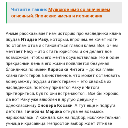
Читайте также:
Мужское имя со значением
огненный. Японские имена и их значения
Аниме рассказывает нам историю про наследника клана
якудза
Итидзё Раку
, который, впрочем, не хочет идти
по стопам отца и становиться главой клана. Всё, о чем
мечтает Раку – это стать юристом, и он делает всё
возможное, чтобы его мечта осуществилась. Но в один
прекрасный день в его жизни появляется безумная
блондинка по имени
Кирисаки Читогэ
– дочка главы
клана гангстеров. Единственное, что может остановить
войну между якудза и гангстерами – это свадьба их
наследников, поэтому придется Раку и Читогэ
притвориться, будто они встречаются… Все бы хорошо,
да вот Раку уже влюблен в другую девушку –
одноклассницу
Онодэра Косаки
. А тут еще и подруга
детства
Тачибана Марика
откуда не возьмись
нарисовалась. И каждая, как на подбор, исключительная
умница и красавица. Непростой выбор ждет Итидзё