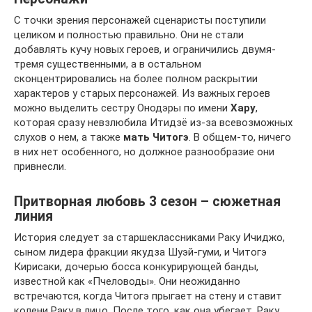
С точки зрения персонажей сценаристы поступили
целиком и полностью правильно. Они не стали
добавлять кучу новых героев, и ограничились двумя-
тремя существенными, а в остальном
сконцентрировались на более полном раскрытии
характеров у старых персонажей. Из важных героев
можно выделить сестру Онодэры по имени
Хару
,
которая сразу невзлюбила Итидзё из-за всевозможных
слухов о нем, а также
мать Читогэ
. В общем-то, ничего
в них нет особенного, но должное разнообразие они
привнесли.
Притворная любовь 3 сезон – сюжетная
линия
История следует за старшеклассниками Раку Ичиджо,
сыном лидера фракции якудза Шуэй-гуми, и Читогэ
Кирисаки, дочерью босса конкурирующей банды,
известной как «Пчеловоды». Они неожиданно
встречаются, когда Читогэ прыгает на стену и ставит
колени Раку в лицо. После того, как она убегает, Раку