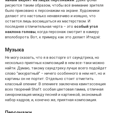
явный акцент на лицах персонажей
. Даже фоны
рисуются таким образом, чтобы всё внимание зрителя
было приковано к персонажам на экране. Художники
делают это настолько ненавязчиво и изящно, что
остается лишь восхищаться их мастерством. И
последняя отличительная черта – это
особый угол
наклона головы
, когда персонаж смотрит в камеру
вполоборота. Вот, к примеру, как это делает Итидзё:
Музыка
Не могу сказать, что я в восторге от саундтрека, но
несколько приятных композиций в нем все-таки можно
найти. Думаю, такому саундтреку лучше всего подойдет
слово “аккуратный” – ничего особенного в нем нет, но и
картины он не портит. Отдельно стоит отметить
классный опенинг. В опенинге заключена квинтэссенция
всех творений Shaft: особая цветовая гамма, отличная
синхронизация между песней и картинкой, экономный
набор кадров, и, конечно же, приятная композиция.
Персонажи