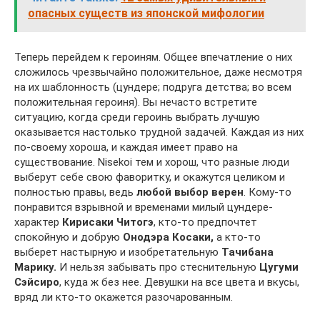
опасных существ из японской мифологии
Теперь перейдем к героиням. Общее впечатление о них
сложилось чрезвычайно положительное, даже несмотря
на их шаблонность (цундере; подруга детства; во всем
положительная героиня). Вы нечасто встретите
ситуацию, когда среди героинь выбрать лучшую
оказывается настолько трудной задачей. Каждая из них
по-своему хороша, и каждая имеет право на
существование. Nisekoi тем и хорош, что разные люди
выберут себе свою фаворитку, и окажутся целиком и
полностью правы, ведь
любой выбор верен
. Кому-то
понравится взрывной и временами милый цундере-
характер
Кирисаки Читогэ
, кто-то предпочтет
спокойную и добрую
Онодэра Косаки,
а кто-то
выберет настырную и изобретательную
Тачибана
Марику.
И нельзя забывать про стеснительную
Цугуми
Сэйсиро
, куда ж без нее. Девушки на все цвета и вкусы,
вряд ли кто-то окажется разочарованным.