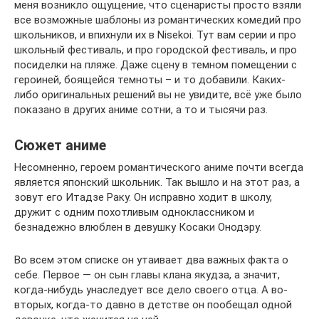
меня возникло ощущение, что сценаристы просто взяли
все возможные шаблоны из романтических комедий про
школьников, и впихнули их в Nisekoi. Тут вам серии и про
школьный фестиваль, и про городской фестиваль, и про
посиделки на пляже. Даже сцену в темном помещении с
героиней, боящейся темноты – и то добавили. Каких-
либо оригинальных решений вы не увидите, всё уже было
показано в других аниме сотни, а то и тысячи раз.
Сюжет аниме
Несомненно, героем романтического аниме почти всегда
является японский школьник. Так вышло и на этот раз, а
зовут его Итадзе Раку. Он исправно ходит в школу,
дружит с одним похотливым одноклассником и
безнадежно влюблен в девушку Косаки Онодэру.
Во всем этом списке он утаивает два важных факта о
себе. Первое — он сын главы клана якудза, а значит,
когда-нибудь унаследует все дело своего отца. А во-
вторых, когда-то давно в детстве он пообещал одной