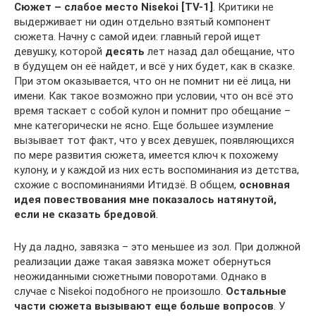
Сюжет – слабое место
Nisekoi
[
TV
-1]
. Критики не
выдерживает ни один отдельно взятый компонент
сюжета. Начну с самой идеи: главный герой ищет
девушку, которой
десять
лет назад дал обещание, что
в будущем он её найдет, и всё у них будет, как в сказке.
При этом оказывается, что он не помнит ни её лица, ни
имени. Как такое возможно при условии, что он всё это
время таскает с собой кулон и помнит про обещание –
мне категорически не ясно. Еще большее изумление
вызывает тот факт, что у всех девушек, появляющихся
по мере развития сюжета, имеется ключ к похожему
кулону, и у каждой из них есть воспоминания из детства,
схожие с воспоминаниями Итидзё. В общем,
основная
идея повествования мне показалось натянутой,
если не сказать бредовой
.
Ну да ладно, завязка – это меньшее из зол. При должной
реализации даже такая завязка может обернуться
неожиданными сюжетными поворотами. Однако в
случае с Nisekoi подобного не произошло.
Остальные
части сюжета вызывают еще больше вопросов
. У