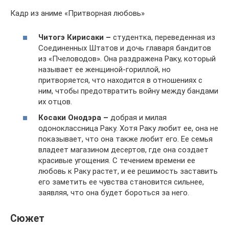
Кадр из аниме «Притворная любовь»
Читогэ Кирисаки –
студентка, переведенная из
Соединенных Штатов и дочь главаря бандитов
из «Пчеловодов». Она раздражена Раку, который
называет ее женщиной-гориллой, но
притворяется, что находится в отношениях с
ним, чтобы предотвратить войну между бандами
их отцов.
Косаки Онодэра –
добрая и милая
одоноклассница Раку. Хотя Раку любит ее, она не
показывает, что она также любит его. Ее семья
владеет магазином десертов, где она создает
красивые угощения. С течением времени ее
любовь к Раку растет, и ее решимость заставить
его заметить ее чувства становится сильнее,
заявляя, что она будет бороться за него.
Сюжет