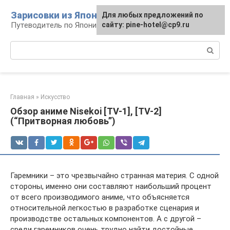
Перейти
Зарисовки из Японии
Для любых предложений по
к
Путеводитель по Японии
сайту: pine-hotel@cp9.ru
контенту
Поиск:
Главная
»
Искусство
Обзор аниме Nisekoi [TV-1], [TV-2]
(“Притворная любовь”)
Гаремники – это чрезвычайно странная материя. С одной
стороны, именно они составляют наибольший процент
от всего производимого аниме, что объясняется
относительной легкостью в разработке сценария и
производстве остальных компонентов. А с другой –
среди гаремников очень трудно найти достойные