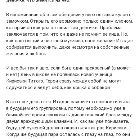
девочке, что женится на ней.
В напоминание об этом обещании у него остался кулон с
замочком. Открыть его возможно только одним ключом,
который он как раз оставил той девочке. Проблема
заключается в том, что он даже не помнит ее лица. Но,
как настоящий и честный мужчина, свое желание Итадзе
собирается выполнить, даже несмотря на собственные
желания и любовь.
И все бы так и шло, если бы в один прекрасный (а может
и нет) день в школе не появилась новая ученица
Кирисаки Титогэ. Герои сразу между собой не могут
сдружиться и ведут себя, как кошка с собакой.
В этот же день отец Итадзе заявляет о важности сына
в будущем его группировки, потому необходимо уже в
ближайшее время заключить династический брак между
двумя враждующими кланами. И, как вы уже понимаете,
будущей суженой должна оказаться как раз Кирисаки.
Когда же будущая пара осталась с глазу на глаз, то они