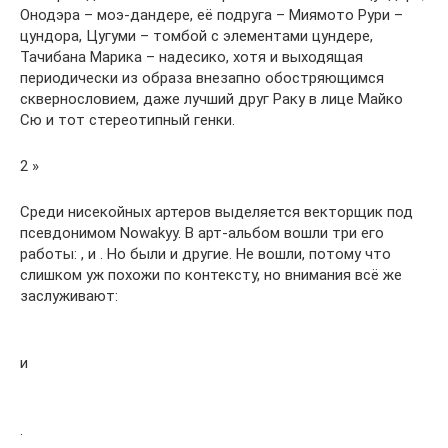
Онодэра – моэ-дандере, её подруга – Миямото Рури –
цундора, Цугуми – томбой с элементами цундере,
Тачибана Марика – надесико, хотя и выходящая
периодически из образа внезапно обостряющимся
сквернословием, даже лучший друг Раку в лице Майко
Сю и тот стереотипный генки.
2 »
Среди нисекойных артеров выделяется векторщик под
псевдонимом Nowakyy. В арт-альбом вошли три его
работы: , и . Но были и другие. Не вошли, потому что
слишком уж похожи по контексту, но внимания всё же
заслуживают:
и
.