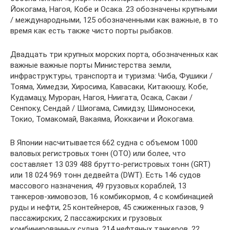
Йокогама, Нагоя, Кобе и Осака. 23 обозначены крупными
/ международными, 125 обозначенными как важные, в то
время как есть также чисто порты рыбаков.
Двадцать три крупных морских порта, обозначенных как
важные важные порты Министерства земли,
инфраструктуры, транспорта и туризма: Чиба, Фушики /
Тояма, Химедзи, Хиросима, Кавасаки, Китакюшу, Кобе,
Кудамацу, Муроран, Нагоя, Ниигата, Осака, Сакаи /
Сенпоку, Сендай / Шиогама, Симидзу, Шимоносеки,
Токио, Томакомай, Вакаяма, Йоккаичи и Йокогама.
В Японии насчитывается 662 судна с объемом 1000
валовых регистровых тонн (ОТО) или более, что
составляет 13 039 488 брутто-регистровых тонн (GRT)
или 18 024 969 тонн дедвейта (DWT). Есть 146 судов
массового назначения, 49 грузовых кораблей, 13
танкеров-химовозов, 16 комбикормов, 4 с комбинацией
руды и нефти, 25 контейнеров, 45 сжиженных газов, 9
пассажирских, 2 пассажирских и грузовых
комбинированных судна, 214 нефтяных танкеров, 22