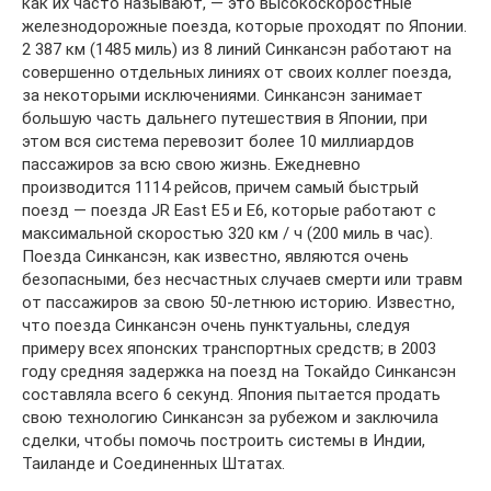
как их часто называют, — это высокоскоростные
железнодорожные поезда, которые проходят по Японии.
2 387 км (1485 миль) из 8 линий Синкансэн работают на
совершенно отдельных линиях от своих коллег поезда,
за некоторыми исключениями. Синкансэн занимает
большую часть дальнего путешествия в Японии, при
этом вся система перевозит более 10 миллиардов
пассажиров за всю свою жизнь. Ежедневно
производится 1114 рейсов, причем самый быстрый
поезд — поезда JR East E5 и E6, которые работают с
максимальной скоростью 320 км / ч (200 миль в час).
Поезда Синкансэн, как известно, являются очень
безопасными, без несчастных случаев смерти или травм
от пассажиров за свою 50-летнюю историю. Известно,
что поезда Синкансэн очень пунктуальны, следуя
примеру всех японских транспортных средств; в 2003
году средняя задержка на поезд на Токайдо Синкансэн
составляла всего 6 секунд. Япония пытается продать
свою технологию Синкансэн за рубежом и заключила
сделки, чтобы помочь построить системы в Индии,
Таиланде и Соединенных Штатах.