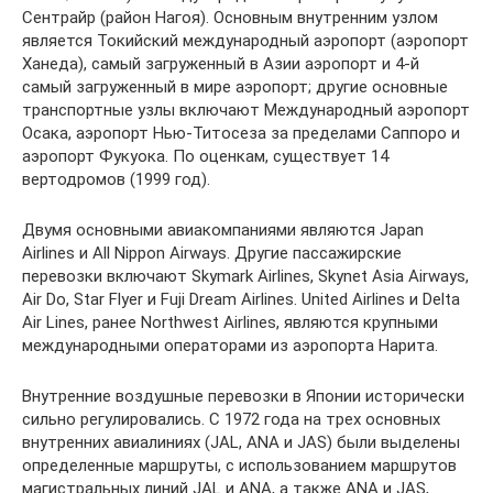
Сентрайр (район Нагоя). Основным внутренним узлом
является Токийский международный аэропорт (аэропорт
Ханеда), самый загруженный в Азии аэропорт и 4-й
самый загруженный в мире аэропорт; другие основные
транспортные узлы включают Международный аэропорт
Осака, аэропорт Нью-Титосеза за пределами Саппоро и
аэропорт Фукуока. По оценкам, существует 14
вертодромов (1999 год).
Двумя основными авиакомпаниями являются Japan
Airlines и All Nippon Airways. Другие пассажирские
перевозки включают Skymark Airlines, Skynet Asia Airways,
Air Do, Star Flyer и Fuji Dream Airlines. United Airlines и Delta
Air Lines, ранее Northwest Airlines, являются крупными
международными операторами из аэропорта Нарита.
Внутренние воздушные перевозки в Японии исторически
сильно регулировались. С 1972 года на трех основных
внутренних авиалиниях (JAL, ANA и JAS) были выделены
определенные маршруты, с использованием маршрутов
магистральных линий JAL и ANA, а также ANA и JAS,