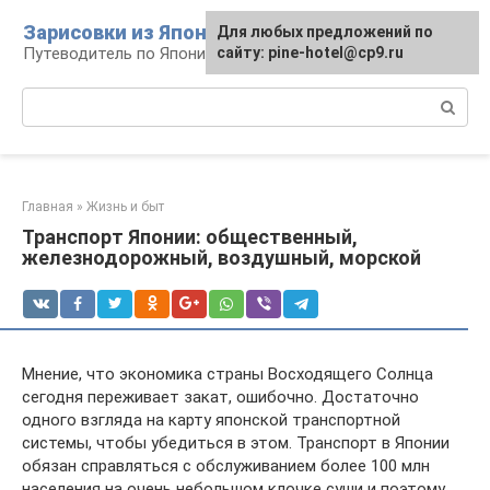
Перейти
Зарисовки из Японии
Для любых предложений по
к
Путеводитель по Японии
сайту: pine-hotel@cp9.ru
контенту
Поиск:
Главная
»
Жизнь и быт
Транспорт Японии: общественный,
железнодорожный, воздушный, морской
Мнение, что экономика страны Восходящего Солнца
сегодня переживает закат, ошибочно. Достаточно
одного взгляда на карту японской транспортной
системы, чтобы убедиться в этом. Транспорт в Японии
обязан справляться с обслуживанием более 100 млн
населения на очень небольшом клочке суши и поэтому