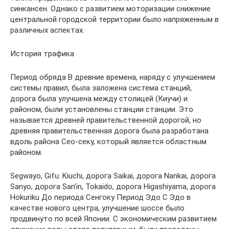
синкансен. Однако с развитием моторизации снижение
центральной городской территории было напряженным в
различных аспектах.
История трафика
Период обряда В древние времена, наряду с улучшением
системы правил, была заложена система станций,
дорога была улучшена между столицей (Киучи) и
районом, были установлены станции станции. Это
называется древней правительственной дорогой, но
древняя правительственная дорога была разработана
вдоль района Сео-секу, который является областным
районом.
Segwayo, Gifu: Kiuchi, дорога Saikai, дорога Nankai, дорога
Sanyo, дорога San’in, Tokaido, дорога Higashiyama, дорога
Hokuriku До периода Сенгоку Период Эдо С Эдо в
качестве нового центра, улучшение шоссе было
продвинуто по всей Японии. С экономическим развитием