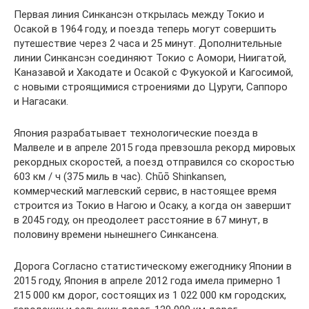
Первая линия Синкансэн открылась между Токио и
Осакой в ​​1964 году, и поезда теперь могут совершить
путешествие через 2 часа и 25 минут. Дополнительные
линии Синкансэн соединяют Токио с Аомори, Ниигатой,
Каназавой и Хакодате и Осакой с Фукуокой и Кагосимой,
с новыми строящимися строениями до Цуруги, Саппоро
и Нагасаки.
Япония разрабатывает технологические поезда в
Малвеле и в апреле 2015 года превзошла рекорд мировых
рекордных скоростей, а поезд отправился со скоростью
603 км / ч (375 миль в час). Chūō Shinkansen,
коммерческий маглевский сервис, в настоящее время
строится из Токио в Нагою и Осаку, а когда он завершит
в 2045 году, он преодолеет расстояние в 67 минут, в
половину времени нынешнего Синкансена.
Дорога Согласно статистическому ежегоднику Японии в
2015 году, Япония в апреле 2012 года имела примерно 1
215 000 км дорог, состоящих из 1 022 000 км городских,