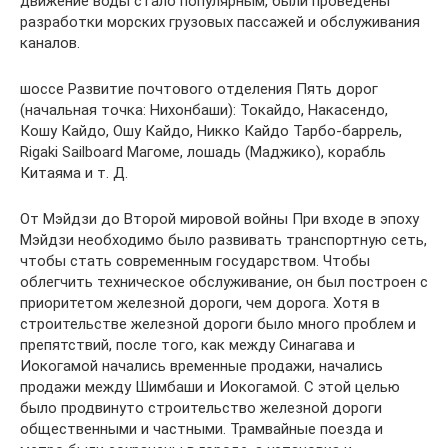
движение воды стало популярным, были проведены
разработки морских грузовых пассажей и обслуживания
каналов.
шоссе Развитие почтового отделения Пять дорог
(начальная точка: Нихонбаши): Токайдо, Накасендо,
Кошу Кайдо, Ошу Кайдо, Никко Кайдо Тарбо-баррель,
Rigaki Sailboard Магоме, лошадь (Маджико), корабль
Китаяма и т. Д.
От Мэйдзи до Второй мировой войны При входе в эпоху
Мэйдзи необходимо было развивать транспортную сеть,
чтобы стать современным государством. Чтобы
облегчить техническое обслуживание, он был построен с
приоритетом железной дороги, чем дорога. Хотя в
строительстве железной дороги было много проблем и
препятствий, после того, как между Синагава и
Иокогамой начались временные продажи, начались
продажи между Шимбаши и Иокогамой. С этой целью
было продвинуто строительство железной дороги
общественными и частными. Трамвайные поезда и