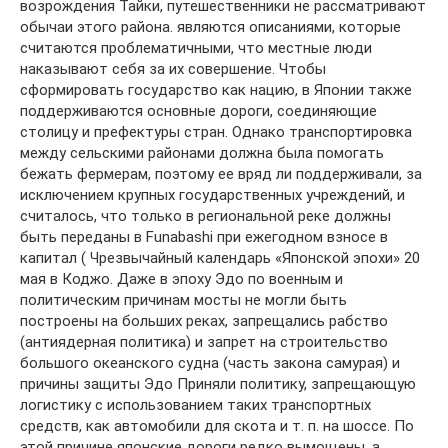
возрождения Тайки, путешественники не рассматривают
обычаи этого района. являются описаниями, которые
считаются проблематичными, что местные люди
наказывают себя за их совершение. Чтобы
сформировать государство как нацию, в Японии также
поддерживаются основные дороги, соединяющие
столицу и префектуры стран. Однако транспортировка
между сельскими районами должна была помогать
бежать фермерам, поэтому ее вряд ли поддерживали, за
исключением крупных государственных учреждений, и
считалось, что только в региональной реке должны
быть переданы в Funabashi при ежегодном взносе в
капитал ( Чрезвычайный календарь «Японской эпохи» 20
мая в Коджо. Даже в эпоху Эдо по военным и
политическим причинам мосты не могли быть
построены на больших реках, запрещались рабство
(антиядерная политика) и запрет на строительство
большого океанского судна (часть закона самурая) и
причины защиты Эдо Приняли политику, запрещающую
логистику с использованием таких транспортных
средств, как автомобили для скота и т. п. на шоссе. По
этой причине японские дороги редко вымощены, а