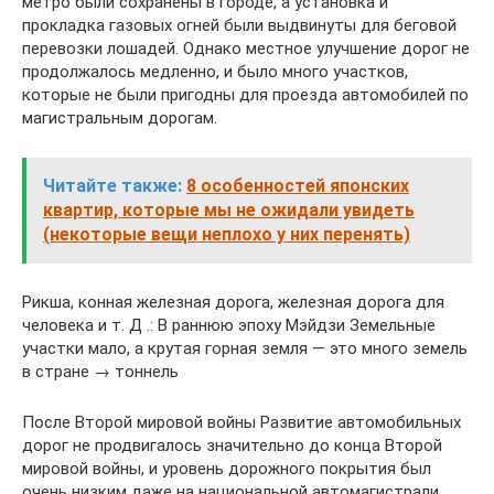
метро были сохранены в городе, а установка и
прокладка газовых огней были выдвинуты для беговой
перевозки лошадей. Однако местное улучшение дорог не
продолжалось медленно, и было много участков,
которые не были пригодны для проезда автомобилей по
магистральным дорогам.
Читайте также:
8 особенностей японских
квартир, которые мы не ожидали увидеть
(некоторые вещи неплохо у них перенять)
Рикша, конная железная дорога, железная дорога для
человека и т. Д .: В раннюю эпоху Мэйдзи Земельные
участки мало, а крутая горная земля — ​​это много земель
в стране → тоннель
После Второй мировой войны Развитие автомобильных
дорог не продвигалось значительно до конца Второй
мировой войны, и уровень дорожного покрытия был
очень низким даже на национальной автомагистрали.